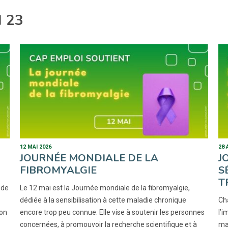
 23
12 MAI 2026
28 
JOURNÉE MONDIALE DE LA
J
FIBROMYALGIE
S
T
 de
Le 12 mai est la Journée mondiale de la fibromyalgie,
dédiée à la sensibilisation à cette maladie chronique
Cha
ion
encore trop peu connue. Elle vise à soutenir les personnes
l’i
concernées, à promouvoir la recherche scientifique et à
mal