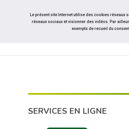
Accéder à notre page Facebook
Accéder à notre page Youtube
Accéder à notre page Linkedin
Aller à la navigation
Le présent site Internet utilise des cookies réseaux 
Aller au contenu
réseaux sociaux et visionner des vidéos. Par aill
exempts de recueil du consen
QUI 
N
CAP EMPLOI 23
À la une
SERVICES EN LIGNE