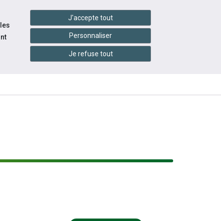
handshake
essibilité
Services en ligne
J'accepte tout
 les
Personnaliser
nt
Je refuse tout
INFOS
ITÉS
ÉVÉNEMENTS
PRATIQUES