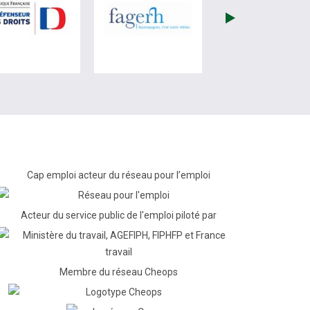
re)
site de France Travail (nouvelle fenêtre)
visiter les site de Défenseur des droits (nouvelle fenêtr
visiter les site de Fagerh (
Cap emploi acteur du réseau pour l’emploi
Acteur du service public de l'emploi piloté par
Membre du réseau Cheops