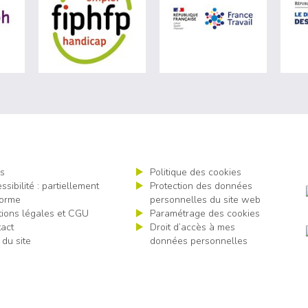
ère du travail (nouvelle fenêtre)
visiter les site de Agefiph (nouvelle fenêtre)
visiter les site de Fiphfp (nouvelle fenêt
visiter les 
s
Politique des cookies
ssibilité : partiellement
Protection des données
orme
personnelles du site web
ions légales et CGU
Paramétrage des cookies
act
Droit d’accès à mes
 du site
données personnelles