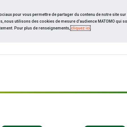
travel_explore
settings_accessibility
Sites du réseau
Acc
sociaux pour vous permettre de partager du contenu de notre site sur
eurs, nous utilisons des cookies de mesure d’audience MATOMO qui so
tement. Pour plus de renseignements,
cliquez ici
.
SOMMES-
ESPACE
ESPACE
ACTUAL
OUS ?
CANDIDAT
EMPLOYEUR