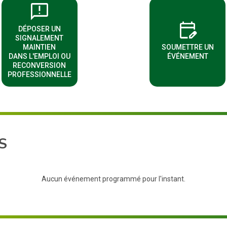
sms_failed
edit_calendar
DÉPOSER UN
SIGNALEMENT
(NOUVELLE FENÊTRE)
(NOUVELLE 
MAINTIEN
SOUMETTRE UN
DANS L'EMPLOI OU
ÉVÉNEMENT
RECONVERSION
PROFESSIONNELLE
S
Aucun événement programmé pour l'instant.