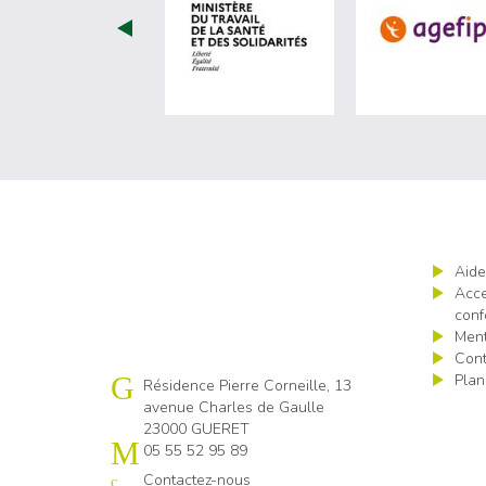
visiter les site de Minist
Aide
Acce
conf
Ment
Cont
Plan
Cap emploi 23
Résidence Pierre Corneille, 13
avenue Charles de Gaulle
23000 GUERET
05 55 52 95 89
Contactez-nous