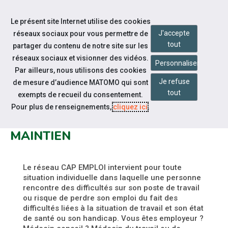
Accéder à notre page Facebook
Accéder à notre page Youtube
Accéder à notre page Linkedin
Aller à la navigation
Le présent site Internet utilise des cookies
Aller au contenu
J'accepte
réseaux sociaux pour vous permettre de
tout
partager du contenu de notre site sur les
réseaux sociaux et visionner des vidéos.
Personnaliser
Par ailleurs, nous utilisons des cookies
Je refuse
de mesure d’audience MATOMO qui sont
Espace candidat
tout
exempts de recueil du consentement.
DÉPÔT D'UN NOUVEAU
Pour plus de renseignements,
cliquez ici
.
FORMULAIRE SIGNALEMENT
MAINTIEN
Le réseau CAP EMPLOI intervient pour toute
situation individuelle dans laquelle une personne
rencontre des difficultés sur son poste de travail
ou risque de perdre son emploi du fait des
difficultés liées à la situation de travail et son état
de santé ou son handicap. Vous êtes employeur ?