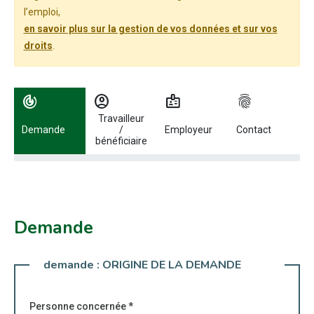
l’emploi,
en savoir plus sur la gestion de vos données et sur vos
droits
.
Utilisez les flèches gauche et droite pour naviguer entre les étapes.
track_changes
account_circle
badge
fingerprint
Travailleur
Demande
/
Employeur
Contact
bénéficiaire
Demande
demande :
ORIGINE DE LA DEMANDE
Personne concernée
*