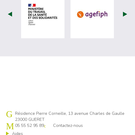
visiter les site de Ministère du travail (
visiter les si
Cap emploi 23
Résidence Pierre Corneille, 13 avenue Charles de Gaulle
23000 GUERET
05 55 52 95 89
Contactez-nous
Aides