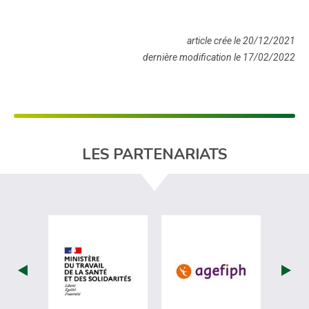
article crée le 20/12/2021
dernière modification le 17/02/2022
LES PARTENARIATS
visiter les site de Ministère du travail (
visiter les si