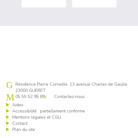
Cap emploi 23
Résidence Pierre Corneille, 13 avenue Charles de Gaulle
23000 GUERET
05 55 52 95 89
Contactez-nous
Aides
Accessibilité : partiellement conforme
Mentions légales et CGU
Contact
Plan du site