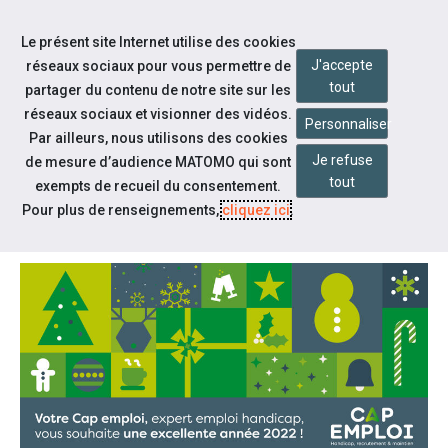
Accéder à notre page Facebook
Accéder à notre page Youtube
Accéder à notre page Linkedin
Aller à la navigation
Le présent site Internet utilise des cookies
Aller au contenu
J'accepte
réseaux sociaux pour vous permettre de
tout
partager du contenu de notre site sur les
réseaux sociaux et visionner des vidéos.
Personnaliser
Par ailleurs, nous utilisons des cookies
Je refuse
de mesure d’audience MATOMO qui sont
Notre actualité
tout
exempts de recueil du consentement.
VOEUX 2022 CAP EMPLOI
Pour plus de renseignements,
cliquez ici
.