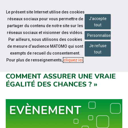
Accéder à notre page Facebook
Accéder à notre page Youtube
Accéder à notre page Linkedin
Aller à la navigation
Le présent site Internet utilise des cookies
Aller au contenu
J'accepte
réseaux sociaux pour vous permettre de
tout
partager du contenu de notre site sur les
réseaux sociaux et visionner des vidéos.
Personnaliser
Par ailleurs, nous utilisons des cookies
Je refuse
de mesure d’audience MATOMO qui sont
Notre actualité
tout
exempts de recueil du consentement.
SEEPH 2024 : "HANDICAP ET
Pour plus de renseignements,
cliquez ici
.
PARCOURS PROFESSIONNEL :
COMMENT ASSURER UNE VRAIE
ÉGALITÉ DES CHANCES ? »