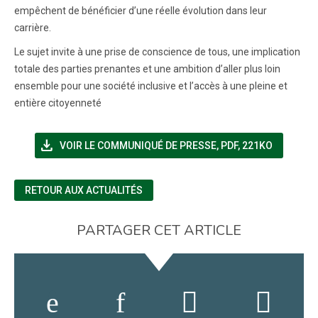
empêchent de bénéficier d’une réelle évolution dans leur
carrière.
Le sujet invite à une prise de conscience de tous, une implication
totale des parties prenantes et une ambition d’aller plus loin
ensemble pour une société inclusive et l’accès à une pleine et
entière citoyenneté
file_download
(NOUVELLE FENÊTRE)
VOIR LE COMMUNIQUÉ DE PRESSE
,
PDF, 221KO
RETOUR AUX ACTUALITÉS
PARTAGER CET ARTICLE