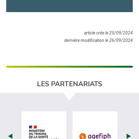
article crée le 25/09/2024
dernière modification le 26/09/2024
LES PARTENARIATS
visiter les site de Ministère du travail (
visiter les si