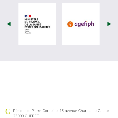
visiter les site de Ministère du travail (
visiter les si
Cap emploi 23
Résidence Pierre Corneille, 13 avenue Charles de Gaulle
23000 GUERET