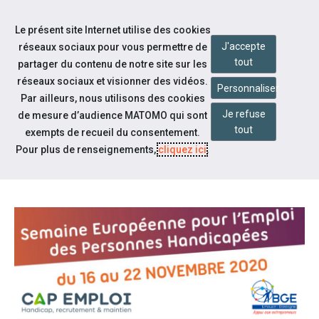
Accéder à notre page Facebook
Accéder à notre page Youtube
Accéder à notre page Linkedin
Aller à la navigation
Le présent site Internet utilise des cookies
Aller au contenu
J'accepte
réseaux sociaux pour vous permettre de
tout
partager du contenu de notre site sur les
réseaux sociaux et visionner des vidéos.
Personnaliser
Par ailleurs, nous utilisons des cookies
Je refuse
de mesure d’audience MATOMO qui sont
Notre actualité
tout
exempts de recueil du consentement.
SEEPH : INCLUSION ET CRÉATION
Pour plus de renseignements,
cliquez ici
.
D'ENTREPRISES :3ÈME PORTRAIT